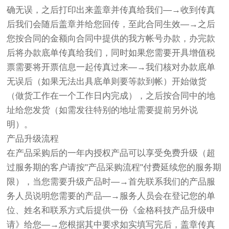
确无误，之后打印出来盖章并传真给我们—→收到传真
后我们会随后盖章并给您回传，至此合同生效—→之后
您按合同的金额向合同中提供的我方帐号办款，办完款
后将办款底单传真给我们，同时如果您需要开具增值税
票需要将开票信息一起传真过来—→我们核对办款底单
无误后（如果无法出具底单则要等款到帐）开始做货
（做货工作在一个工作日内完成），之后按合同中的地
址给您发货（如需发往特别的地址需要提前另外说
明）。
产品升级流程
在产品采购后的一年内授权产品可以享受免费升级（超
过服务期的客户请按"产品采购流程"付费延续您的服务期
限），当您需要升级产品时—→首先联系我们的产品服
务人员说明您需要的产品—→服务人员会在登记您的单
位、姓名和联系方式后提供一份《金格科技产品升级申
请》给您—→您根据其中要求如实填写完后，盖章传真